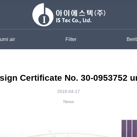
rni air
Filter
Beri
esign Certificate No. 30-0953752 
2018-04-17
News